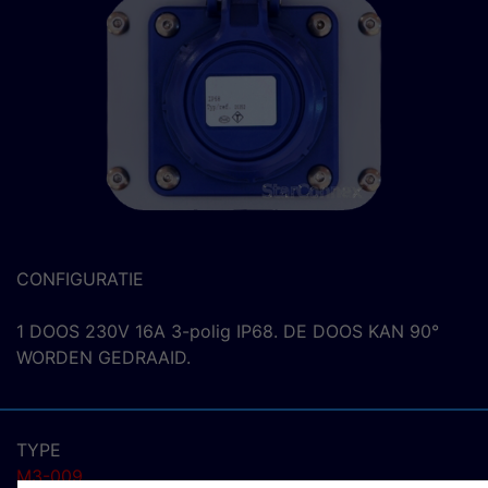
CONFIGURATIE
1 DOOS 230V 16A 3-polig IP68. DE DOOS KAN 90°
WORDEN GEDRAAID.
TYPE
M3-009