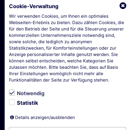
Cookie-Verwaltung
MODULE GROOTTE M3
Wir verwenden Cookies, um Ihnen ein optimales
109 x 89 mm
Webseiten-Erlebnis zu bieten. Dazu zählen Cookies, die
für den Betrieb der Seite und für die Steuerung unserer
kommerziellen Unternehmensziele notwendig sind,
sowie solche, die lediglich zu anonymen
Statistikzwecken, für Komforteinstellungen oder zur
Anzeige personalisierter Inhalte genutzt werden. Sie
können selbst entscheiden, welche Kategorien Sie
zulassen möchten. Bitte beachten Sie, dass auf Basis
Ihrer Einstellungen womöglich nicht mehr alle
Funktionalitäten der Seite zur Verfügung stehen.
Notwendig
Statistik
CONFIGURATIE
Details anzeigen/ausblenden
2 DOZEN 230V 16A 3-polig IP20 ZWART. ZE KUNNEN