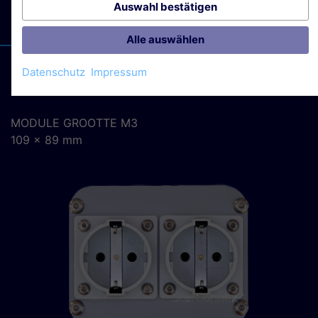
Auswahl bestätigen
90° GEDRAAID WORDEN.
Alle auswählen
TYPE
Datenschutz
Impressum
M3-010
MODULE GROOTTE M3
109 x 89 mm